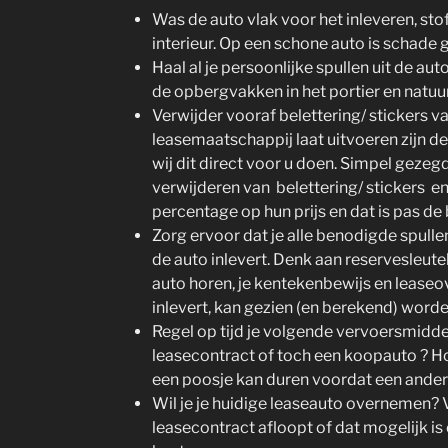
Was de auto vlak voor het inleveren, sto
interieur. Op een schone auto is schade 
Haal al je persoonlijke spullen uit de au
de opbergvakken in het portier en natuur
Verwijder vooraf belettering/ stickers va
leasemaatschappij laat uitvoeren zijn de
wij dit direct voor u doen. Simpel gezegd
verwijderen van belettering/ stickers e
percentage op hun prijs en dat is pas de 
Zorg ervoor dat je alle benodigde spulle
de auto inlevert. Denk aan reservesleutels
auto horen, je kentekenbewijs en leaseo
inlevert, kan gezien (en berekend) worde
Regel op tijd je volgende vervoersmidde
leasecontract of toch een koopauto ? H
een poosje kan duren voordat een andere 
Wil je je huidige leaseauto overnemen? 
leasecontract afloopt of dat mogelijk is