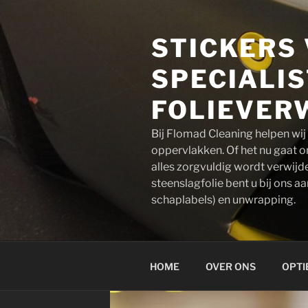
Naar
de
STICKERS 
inhoud
springen
SPECIALIS
FOLIEVERW
Bij Flomad Cleaning helpen wij 
oppervlakken. Of het nu gaat om
alles zorgvuldig wordt verwijd
steenslagfolie bent u bij ons a
schaplabels) en unwrapping.
HOME
OVER ONS
OPTI