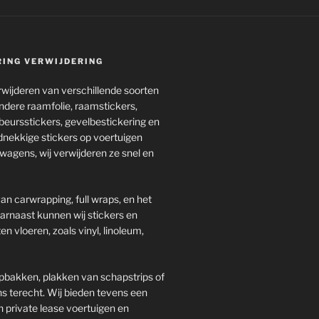
RING VERWIJDERING
rwijderen van verschillende soorten
 andere raamfolie, raamstickers,
beursstickers, gevelbestickering en
dnekkige stickers op voertuigen
wagens, wij verwijderen ze snel en
n carwrapping, full wraps, en het
aarnaast kunnen wij stickers en
n vloeren, zoals vinyl, linoleum,
pbakken, plakken van schapstrips of
s terecht. Wij bieden tevens een
n private lease voertuigen en