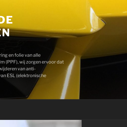
DE
EN
ng en folie van alle
lm (PPF), wij zorgen ervoor dat
wijderen van anti-
 van ESL (elektronische