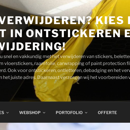
VERWIJDEREN? KIES 
T IN ONTSTICKEREN 
IJDERING!
u snel en vakkundig met het verwijderen van stickers, beletteri
 vloerstickers, raamfolie, carwrapping of paint protection fi
erd. Ook voor ontstickeren, ontletteren, debadging en het ver
an het juiste adres. Daarnaast verzorgen wij het voorbereiden
ES
WEBSHOP
PORTOFOLIO
OFFERTE