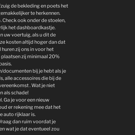
fzuig de bekleding en poets het
gemakkelijker te herkennen.
to. Check ook onder de stoelen,
lijk het dashboardkastje.
n uw voertuig, als u dit de
ze kosten altijd hoger dan dat
 huren zij ons in voor het
n plaatsen zij minimaal 20%
basis.
n/documenten bij je hebt als je
, alle accessoires die bij de
vereenkomst . Wat je niet
n als schade!
l. Ga je voor een nieuw
oud er rekening mee dat het
auto rijklaar is.
Vraag dan ruim voordat je
 en wat je dat eventueel zou