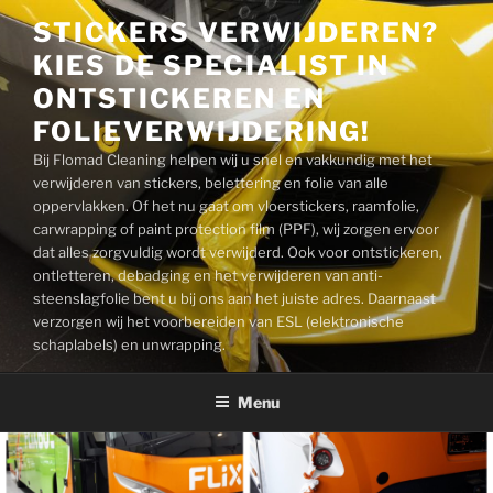
Naar
STICKERS VERWIJDEREN?
de
KIES DE SPECIALIST IN
inhoud
springen
ONTSTICKEREN EN
FOLIEVERWIJDERING!
Bij Flomad Cleaning helpen wij u snel en vakkundig met het
verwijderen van stickers, belettering en folie van alle
oppervlakken. Of het nu gaat om vloerstickers, raamfolie,
carwrapping of paint protection film (PPF), wij zorgen ervoor
dat alles zorgvuldig wordt verwijderd. Ook voor ontstickeren,
ontletteren, debadging en het verwijderen van anti-
steenslagfolie bent u bij ons aan het juiste adres. Daarnaast
verzorgen wij het voorbereiden van ESL (elektronische
schaplabels) en unwrapping.
Menu