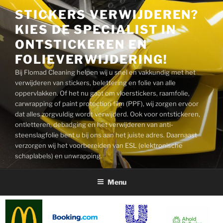
Naar
STICKERS VERWIJDEREN?
de
KIES DE SPECIALIST IN
inhoud
springen
ONTSTICKEREN EN
FOLIEVERWIJDERING!
Bij Flomad Cleaning helpen wij u snel en vakkundig met het
verwijderen van stickers, belettering en folie van alle
oppervlakken. Of het nu gaat om vloerstickers, raamfolie,
carwrapping of paint protection film (PPF), wij zorgen ervoor
dat alles zorgvuldig wordt verwijderd. Ook voor ontstickeren,
ontletteren, debadging en het verwijderen van anti-
steenslagfolie bent u bij ons aan het juiste adres. Daarnaast
verzorgen wij het voorbereiden van ESL (elektronische
schaplabels) en unwrapping.
Menu