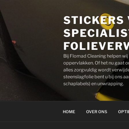
Naar
de
STICKERS 
inhoud
springen
SPECIALIS
FOLIEVERW
Bij Flomad Cleaning helpen wij 
oppervlakken. Of het nu gaat om
alles zorgvuldig wordt verwijd
steenslagfolie bent u bij ons a
schaplabels) en unwrapping.
HOME
OVER ONS
OPTI