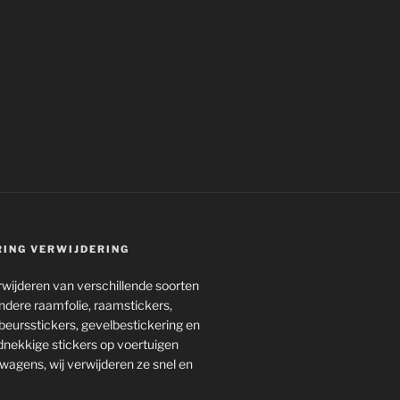
RING VERWIJDERING
rwijderen van verschillende soorten
 andere raamfolie, raamstickers,
beursstickers, gevelbestickering en
dnekkige stickers op voertuigen
wagens, wij verwijderen ze snel en