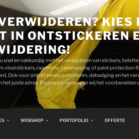
VERWIJDEREN? KIES 
T IN ONTSTICKEREN 
IJDERING!
u snel en vakkundig met het verwijderen van stickers, beletteri
 vloerstickers, raamfolie, carwrapping of paint protection fi
erd. Ook voor ontstickeren, ontletteren, debadging en het ver
an het juiste adres. Daarnaast verzorgen wij het voorbereiden
ES
WEBSHOP
PORTOFOLIO
OFFERTE