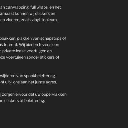
n carwrapping, full wraps, en het
aarnaast kunnen wij stickers en
n vloeren, zoals vinyl, linoleum,
pbakken, plakken van schapstrips of
s terecht. Wij bieden tevens een
n private lease voertuigen en
deze voertuigen zonder stickers of
rwijderen van spookbelettering,
nt u bij ons aan het juiste adres.
 wij zorgen ervoor dat uw oppervlakken
n stickers of belettering.