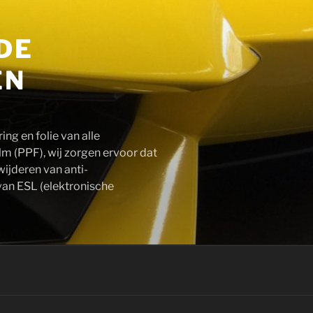
DE
EN
ng en folie van alle
lm (PPF), wij zorgen ervoor dat
wijderen van anti-
 van ESL (elektronische